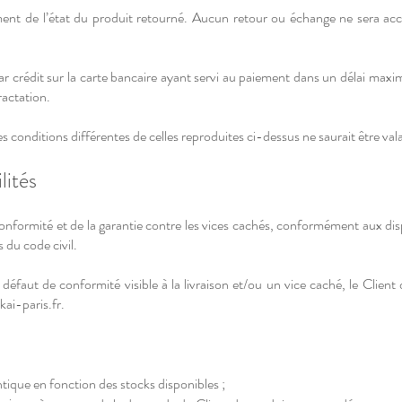
ment de l’état du produit retourné. Aucun retour ou échange ne sera acce
 crédit sur la carte bancaire ayant servi au paiement dans un délai maxi
tractation.
s conditions différentes de celles reproduites ci-dessus ne saurait être val
lités
 conformité et de la garantie contre les vices cachés, conformément aux dis
 du code civil.
n défaut de conformité visible à la livraison et/ou un vice caché, le Clie
kai-paris.fr.
ntique en fonction des stocks disponibles ;