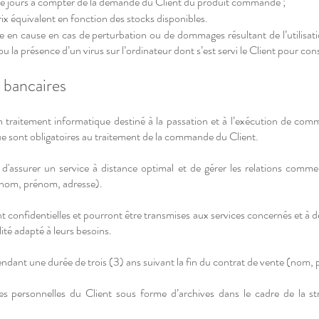
orze jours à compter de la demande du Client du produit commandé ;
rix équivalent en fonction des stocks disponibles.
se en cause en cas de perturbation ou de dommages résultant de l’utilis
u la présence d’un virus sur l’ordinateur dont s’est servi le Client pour cons
 bancaires
’un traitement informatique destiné à la passation et à l’exécution de co
sque sont obligatoires au traitement de la commande du Client.
d'assurer un service à distance optimal et de gérer les relations comme
(nom, prénom, adresse).
 confidentielles et pourront être transmises aux services concernés et à de
lité adapté à leurs besoins.
ant une durée de trois (3) ans suivant la fin du contrat de vente (nom, p
 personnelles du Client sous forme d’archives dans le cadre de la stric