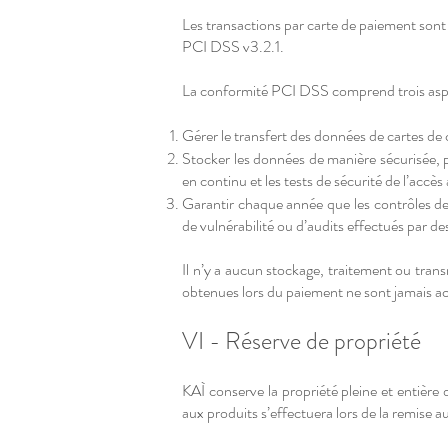
Les transactions par carte de paiement son
PCI DSS v3.2.1.
La conformité PCI DSS comprend trois aspe
Gérer le transfert des données de cartes de c
Stocker les données de manière sécurisée, 
en continu et les tests de sécurité de l’accè
Garantir chaque année que les contrôles de s
de vulnérabilité ou d’audits effectués par des
Il n’y a aucun stockage, traitement ou trans
obtenues lors du paiement ne sont jamais ac
VI - Réserve de propriété
KAÌ conserve la propriété pleine et entière d
aux produits s’effectuera lors de la remis