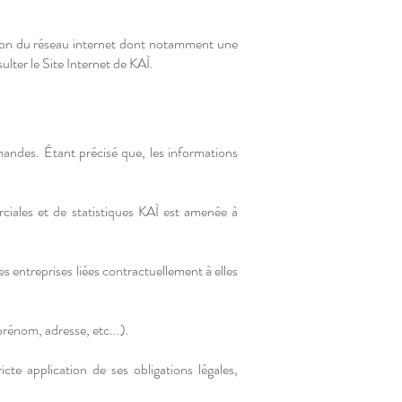
ation du réseau internet dont notamment une
ulter le Site Internet de KAÌ.
mmandes. Étant précisé que, les informations
rciales et de statistiques KAÌ est amenée à
s entreprises liées contractuellement à elles
rénom, adresse, etc...).
te application de ses obligations légales,