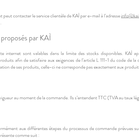
 peut contacter le service clientèle de KAÌ par e-mail à l’adresse
info@kai
.
s proposés par KAÌ
te internet sont valables dans la limite des stocks disponibles. KAÌ ap
oduits afin de satisfaire aux exigences de l’article L 111-1 du code de la
ntation de ses produits, celle-ci ne corresponde pas exactement aux produ
 vigueur au moment de la commande. Ils s’entendent TTC (TVA au taux légal 
mément aux différentes étapes du processus de commande prévues sur le
présente comme suit :