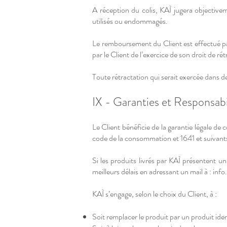
A réception du colis, KAÌ jugera objective
utilisés ou endommagés.
Le remboursement du Client est effectué par
par le Client de l’exercice de son droit de ré
Toute rétractation qui serait exercée dans de
IX - Garanties et Responsabi
Le Client bénéficie de la garantie légale de
code de la consommation et 1641 et suivants
Si les produits livrés par KAÌ présentent u
meilleurs délais en adressant un mail à : info.
KAÌ s’engage, selon le choix du Client, à :
Soit remplacer le produit par un produit ide