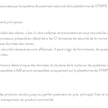
t assurées par le système de paiement sécurisé de la plateforme de STRIPE
cts principaux :
rédit des clients, c’est-à-dire collecter et transmettre en tout sécurité les 
processus présenté en détail dans les 12 domaines de sécurité de la norme
s aux données des cartes ;
écurité nécessaires sont effectués. Il peut s’agir de formulaires, de ques
 tiers.
mission électronique des données du titulaire de la carte sur les systèmes
cessibles à KAÌ et sont accessibles uniquement sur la plateforme de STRI
es produits vendus jusqu’au parfait paiement du prix, principal, frais et ta
e au transporteur du produit commandé.