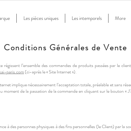
arque
Les pièces uniques
Les intemporels
More
Conditions Générales de Vente
e régissent l’ensemble des commandes de produits passées par le client (c
kai-paris.com
(ci-après le « Site Internet »).
ernet implique nécessairement l’acceptation totale, préalable et sans rése
u moment de la passation de la commande en cliquant sur le bouton « J’ai
rance à des personnes physiques à des fins personnelles (le Client) par la so