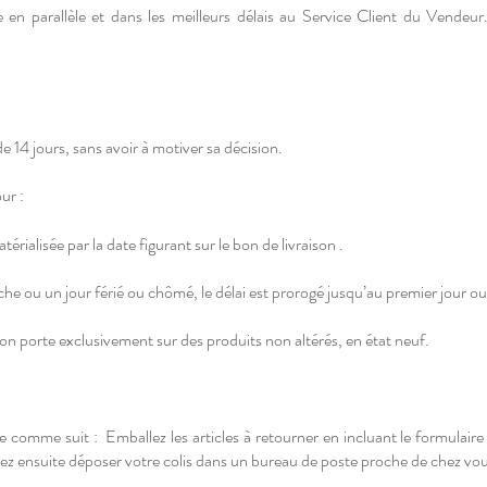
e en parallèle et dans les meilleurs délais au Service Client du Vendeu
de 14 jours, sans avoir à motiver sa décision.
ur :
térialisée par la date figurant sur le bon de livraison .
he ou un jour férié ou chômé, le délai est prorogé jusqu’au premier jour ou
tion porte exclusivement sur des produits non altérés, en état neuf.
ue comme suit : Emballez les articles à retourner en incluant le formulair
, allez ensuite déposer votre colis dans un bureau de poste proche de chez vo