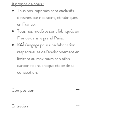
A propos de nous :
Tous nos imprimés sont exclusifs
dessinés par nos soins, et fabriqués
en France.
Tous nos modèles sont fabriqués en
France dans le grand Paris.
KAÌ
s'engage pour une fabrication
respectueuse de l'environnement en
limitant au maximum son bilan
carbone dans chaque étape de sa
conception.
Composition
Extérieur
Entretien
Les imprimés : 98% coton 2%
élasthane
Nettoyage à sec ou lavage à froid
Le jacquard : 55% coton 44%
Repassage à fer moyen