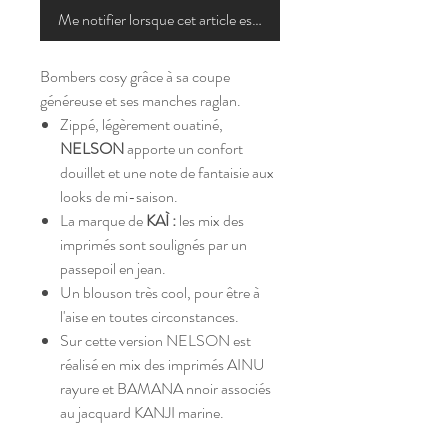
Me notifier lorsque cet article est disponible
Bombers cosy grâce à sa coupe
généreuse et ses manches raglan.
Zippé, légèrement ouatiné,
NELSON
apporte un confort
douillet et une note de fantaisie aux
looks de mi-saison.
La marque de
KAÌ :
les mix des
imprimés sont soulignés par un
passepoil en jean.
Un blouson très cool, pour être à
l'aise en toutes circonstances.
Sur cette version
NELSON
est
réalisé en mix des imprimés AINU
rayure et BAMANA nnoir associés
au jacquard KANJI marine.