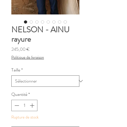
NELSON - AINU
rayure
Prix
245,00 €
Politique de livraison
Taille
*
Quantité
*
Rupture de stock